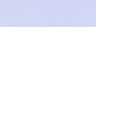
O
c
h
.
paproch