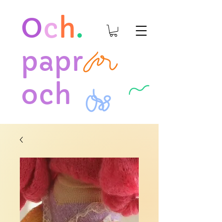
O
c
h
.
papr
och