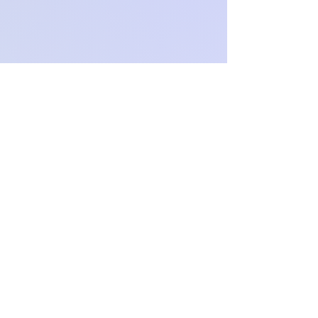
zamówienia.
O
c
h
.
paproch