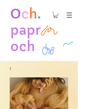
O
c
h
.
papr
och