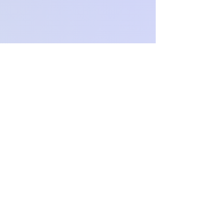
O
c
h
.
paproch