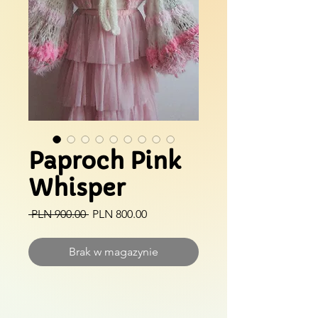
Paproch Pink
Whisper
Regularna
Cena
 PLN 900.00 
PLN 800.00
cena
Rabatowa
Brak w magazynie