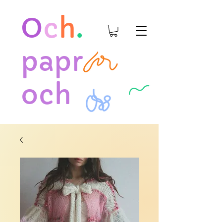
O
c
h
.
papr
och