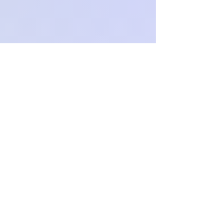
O
c
h
.
paproch