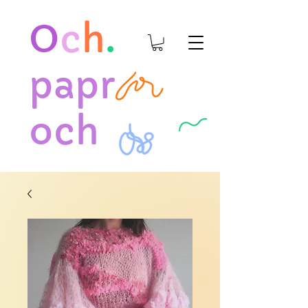
O
c
h
.
papr
och