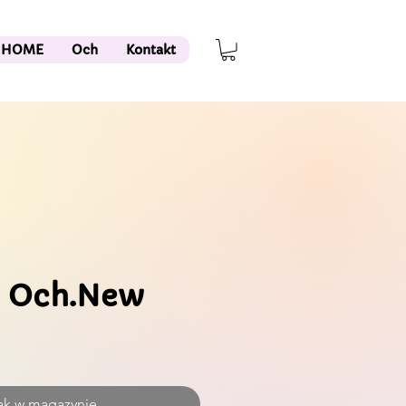
HOME
Och
Kontakt
h Och.New
ak w magazynie