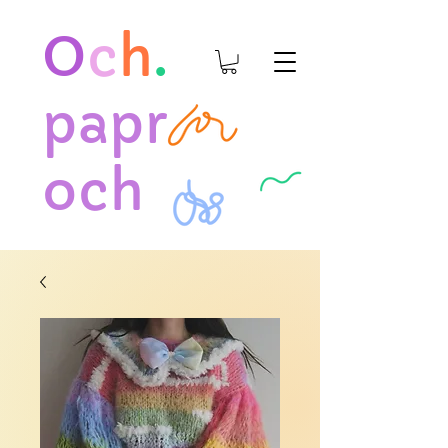
O
c
h
.
papr
och