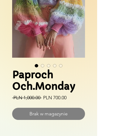
Paproch
Och.Monday
Regularna
Cena
 PLN 1,000.00 
PLN 700.00
cena
Rabatowa
Brak w magazynie