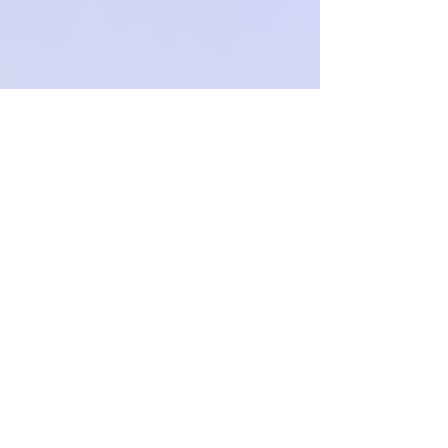
O
c
h
.
paproch