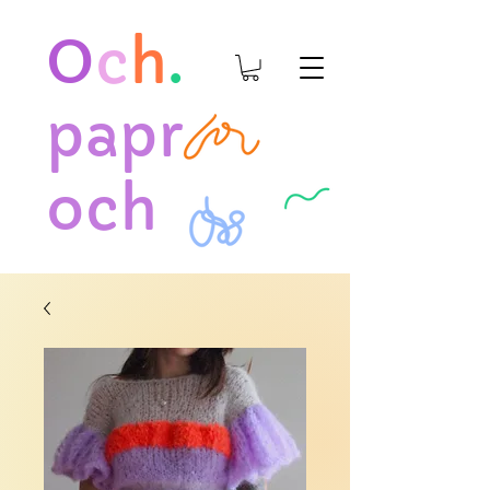
O
c
h
.
papr
och