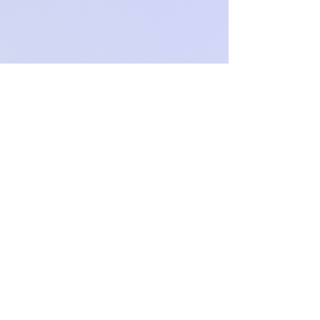
O
c
h
.
paproch