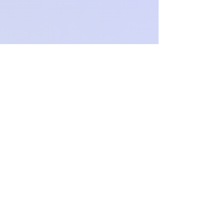
zamówienia.
O
c
h
.
paproch