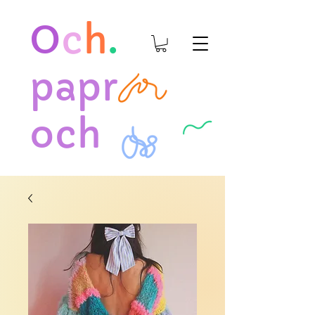
O
c
h
.
papr
och