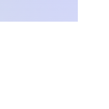
O
c
h
.
paproch