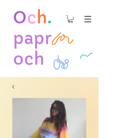
O
c
h
.
papr
och