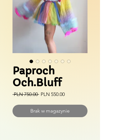
Paproch
Och.Bluff
Regularna
Cena
 PLN 750.00 
PLN 550.00
cena
Rabatowa
Brak w magazynie