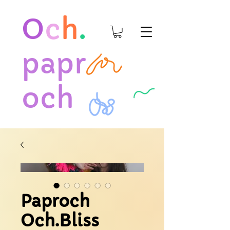
O
c
h
.
papr
och
Paproch
Och.Bliss