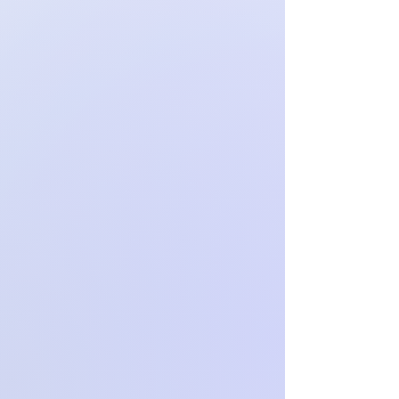
Aby uzyskać więcej informacji na
temat odstąpieniu od umowy,
odwiedź nasz Regulamin.
Zwrotom nie podlegają indywidualne
zamówienia.