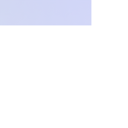
O
c
h
.
paproch