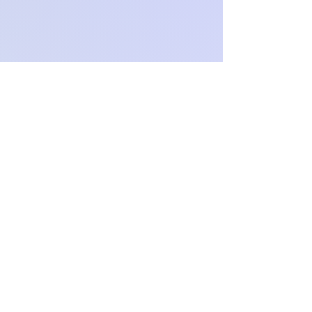
O
c
h
.
paproch