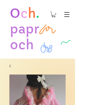
O
c
h
.
papr
och