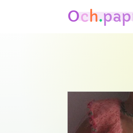
O
c
h
.
pap