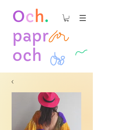
O
c
h
.
papr
och