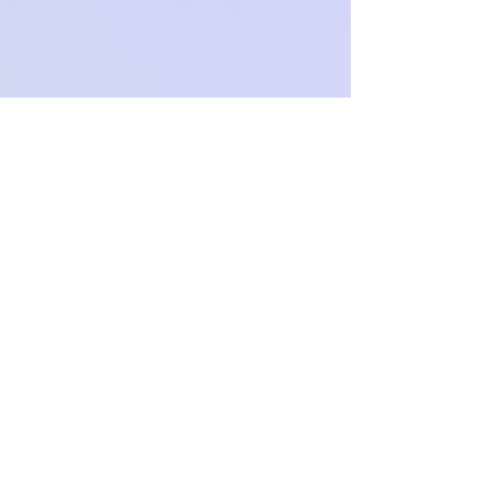
O
c
h
.
paproch