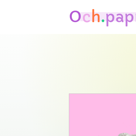
O
c
h
.
pap