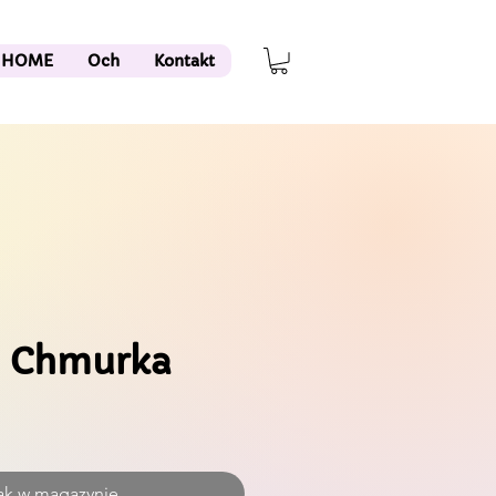
HOME
Och
Kontakt
h Chmurka
ak w magazynie