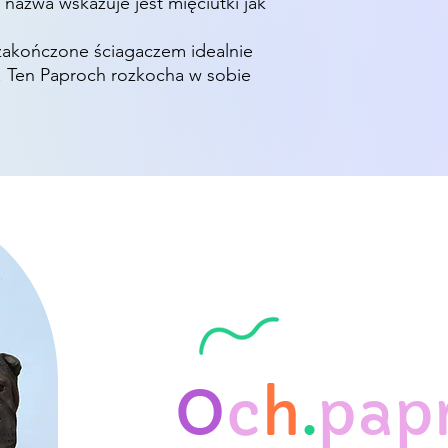
nazwa wskazuje jest mięciutki jak
zakończone ściagaczem idealnie
V. Ten Paproch rozkocha w sobie
O
c
h
.
pap