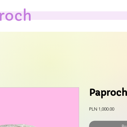
roch
Paproc
Cena
PLN 1,000.00
Br