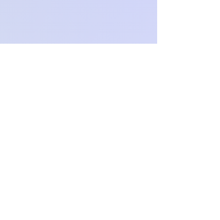
O
c
h
.
paproch