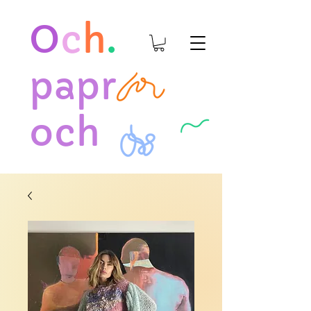
O
c
h
.
papr
och