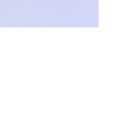
O
c
h
.
paproch