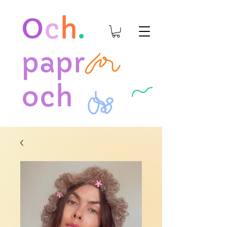
O
c
h
.
papr
och